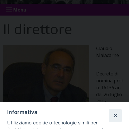
Menu
Il direttore
Claudio
Malacarne
Decreto di
nomina prot.
n. 1613/can.
del 26 luglio
2012.
Informativa
Componente
dell’Equipe
Utilizziamo cookie o tecnologie simili per
diocesana per il