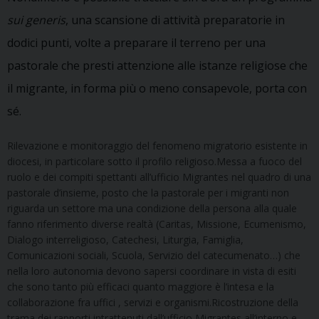
sui generis
, una scansione di attività preparatorie in
dodici punti, volte a preparare il terreno per una
pastorale che presti attenzione alle istanze religiose che
il migrante, in forma più o meno consapevole, porta con
sé.
Rilevazione e monitoraggio del fenomeno migratorio esistente in
diocesi, in particolare sotto il profilo religioso.Messa a fuoco del
ruolo e dei compiti spettanti all’ufficio Migrantes nel quadro di una
pastorale d’insieme, posto che la pastorale per i migranti non
riguarda un settore ma una condizione della persona alla quale
fanno riferimento diverse realtà (Caritas, Missione, Ecumenismo,
Dialogo interreligioso, Catechesi, Liturgia, Famiglia,
Comunicazioni sociali, Scuola, Servizio del catecumenato…) che
nella loro autonomia devono sapersi coordinare in vista di esiti
che sono tanto più efficaci quanto maggiore è l’intesa e la
collaborazione fra uffici , servizi e organismi.Ricostruzione della
trama dei rapporti intrattenuti dall’ufficio Migrantes all’interno e