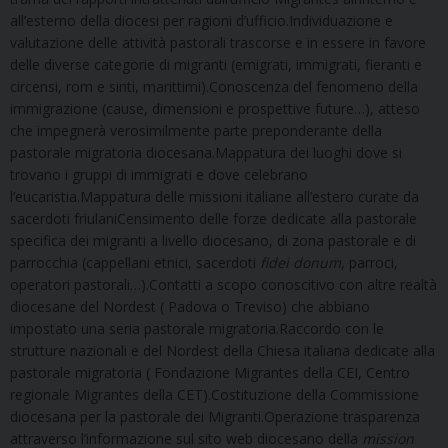
all’esterno della diocesi per ragioni d’ufficio.Individuazione e
valutazione delle attività pastorali trascorse e in essere in favore
delle diverse categorie di migranti (emigrati, immigrati, fieranti e
circensi, rom e sinti, marittimi).Conoscenza del fenomeno della
immigrazione (cause, dimensioni e prospettive future…), atteso
che impegnerà verosimilmente parte preponderante della
pastorale migratoria diocesana.Mappatura dei luoghi dove si
trovano i gruppi di immigrati e dove celebrano
l’eucaristia.Mappatura delle missioni italiane all’estero curate da
sacerdoti friulaniCensimento delle forze dedicate alla pastorale
specifica dei migranti a livello diocesano, di zona pastorale e di
parrocchia (cappellani etnici, sacerdoti
fidei donum
, parroci,
operatori pastorali…).Contatti a scopo conoscitivo con altre realtà
diocesane del Nordest ( Padova o Treviso) che abbiano
impostato una seria pastorale migratoria.Raccordo con le
strutture nazionali e del Nordest della Chiesa italiana dedicate alla
pastorale migratoria ( Fondazione Migrantes della CEI, Centro
regionale Migrantes della CET).Costituzione della Commissione
diocesana per la pastorale dei Migranti.Operazione trasparenza
attraverso l’informazione sul sito web diocesano della
mission