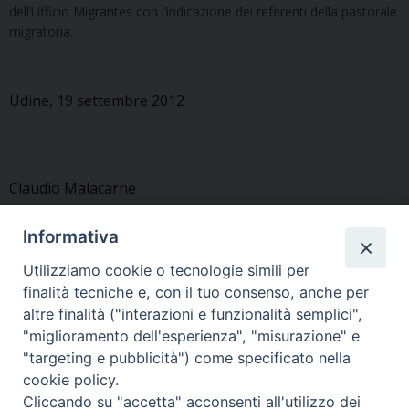
dell’Ufficio Migrantes con l’indicazione dei referenti della pastorale
migratoria.
Udine, 19 settembre 2012
Claudio Malacarne
Direttore Ufficio Migrantes
Informativa
Utilizziamo cookie o tecnologie simili per
finalità tecniche e, con il tuo consenso, anche per
altre finalità ("interazioni e funzionalità semplici",
"miglioramento dell'esperienza", "misurazione" e
«
Gruppo di lavoro 6
Linee pastorali diocesane
»
"targeting e pubblicità") come specificato nella
cookie policy.
Cliccando su "accetta" acconsenti all'utilizzo dei