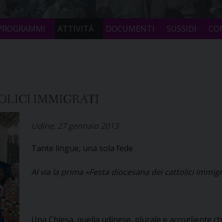
PROGRAMMI
ATTIVITÀ
DOCUMENTI
SUSSIDI
CO
OLICI IMMIGRATI
Udine, 27 gennaio 2013
Tante lingue, una sola fede
Al via la prima «Festa diocesana dei cattolici immi
Una Chiesa, quella udinese, plurale e accogliente c