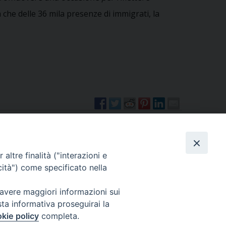
ma che delle 36 mila presenze di immigrati, la
altre finalità ("interazioni e
cità") come specificato nella
2° festa diocesana dei cattolici immigrati
»
 avere maggiori informazioni sui
sta informativa proseguirai la
kie policy
completa.