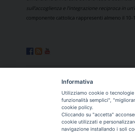
sull’accoglienza e l’integrazione reciproca in un
componente cattolica rappresenti almeno il 10-15%
Locandina-Festa-diocesana-2013
Informativa
Spiegazione-logo-prima-festa-diocesana-ca
Utilizziamo cookie o tecnologie s
MessaggeroVeneto-1a-FDCM
funzionalità semplici", "miglior
cookie policy.
«
Incontri, partecipazioni, azioni
Cliccando su "accetta" acconsent
cookie utilizzati e personalizza
navigazione installando i soli co