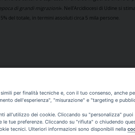
’epoca di grandi migrazioni
». Nell’Arcidiocesi di Udine si sti
 del totale, in termini assoluti circa 5 mila persone.
tt-imm-2013
imili per finalità tecniche e, con il tuo consenso, anche per 
amento dell'esperienza", "misurazione" e "targeting e pubbli
i all'utilizzo dei cookie. Cliccando su "personalizza" puoi
re le tue preferenze. Cliccando su "rifiuta" o chiudendo que
okie tecnici. Ulteriori informazioni sono disponibili nella
coo