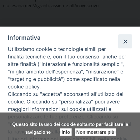
diocesana dei Migranti, assieme all’Arcivescovo
Informativa
Utilizziamo cookie o tecnologie simili per
finalità tecniche e, con il tuo consenso, anche per
«
Il 31 marzo veglia di
Le comunità di immigrati
altre finalità ("interazioni e funzionalità semplici",
preghiera per le comunità di
cattolici riunite in preghiera
"miglioramento dell'esperienza", "misurazione" e
cattolici immigrati
per l’Avvento
»
"targeting e pubblicità") come specificato nella
cookie policy.
Cliccando su "accetta" acconsenti all'utilizzo dei
cookie. Cliccando su "personalizza" puoi avere
maggiori informazioni sui cookie utilizzati e
Copyright © Arcidiocesi di Udine
personalizzare le tue preferenze. Cliccando su
2017
"rifiuta" o chiudendo questa informativa proseguirai
Questo sito fa uso dei cookie soltanto per facilitare la
Piazza Patriarcato, 1 - 33100 Udine
la navigazione installando i soli cookie tecnici.
navigazione
Info
Non mostrare più
(UD) Tel. 0432.414.511 - Fax 0432.511.838 C.F. 01541850309
Ulteriori informazioni sono disponibili nella
cookie