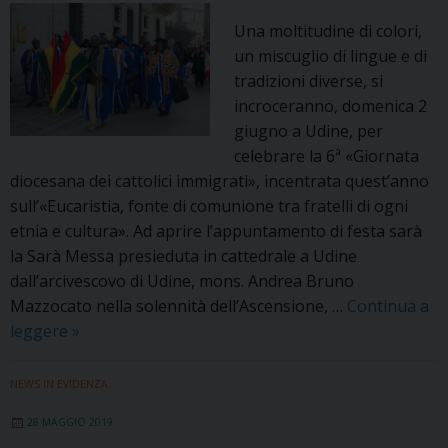
immigrati
Una moltitudine di colori,
cattolici
un miscuglio di lingue e di
tradizioni diverse, si
incroceranno, domenica 2
giugno a Udine, per
celebrare la 6ª «Giornata
diocesana dei cattolici immigrati», incentrata quest’anno
sull’«Eucaristia, fonte di comunione tra fratelli di ogni
etnia e cultura». Ad aprire l’appuntamento di festa sarà
la Sarà Messa presieduta in cattedrale a Udine
dall’arcivescovo di Udine, mons. Andrea Bruno
Mazzocato nella solennità dell’Ascensione, …
Continua a
Cattolici
leggere
»
migranti
in
NEWS IN EVIDENZA
festa,
28 MAGGIO 2019
appuntamento