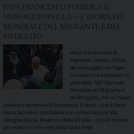
domenica
PAPA FRANCESCO PUBBLICA IL
2
MESSAGGIO PER LA 105° GIORNATA
giugno
MONDIALE DEL MIGRANTE E DEL
RIFUGIATO
«Non si tratta solo di
migranti». Questo il titolo
del messaggio che Papa
Francesco ha pubblicato in
vista della 105° Giornata
Mondiale del Migrante e
del Rifugiato, che la Chiesa
celebrerà domenica 29 settembre. Il testo – che il Santo
Padre ha voluto concludere con un’invocazione alla
«Vergine Maria, Madonna della Strada» -, si può trovare
per esteso sul sito web della Santa Sede.