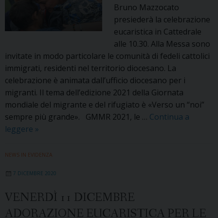
Bruno Mazzocato
presiederà la celebrazione
eucaristica in Cattedrale
alle 10.30. Alla Messa sono
invitate in modo particolare le comunità di fedeli cattolici
immigrati, residenti nel territorio diocesano. La
celebrazione è animata dall’ufficio diocesano per i
migranti. Il tema dell’edizione 2021 della Giornata
mondiale del migrante e del rifugiato è «Verso un “noi”
sempre più grande». GMMR 2021, le …
Continua a
Nella
leggere
»
Giornta
mondiale
NEWS IN EVIDENZA
del
7 DICEMBRE 2020
migrante
e
VENERDÌ 11 DICEMBRE
del
ADORAZIONE EUCARISTICA PER LE
rifugiato