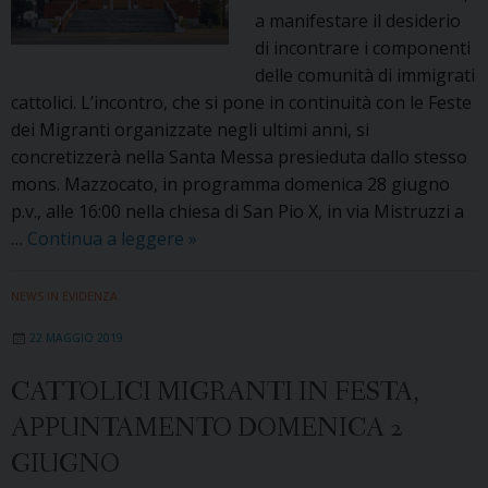
Migrante
a manifestare il desiderio
e
di incontrare i componenti
del
delle comunità di immigrati
Rifugiato
cattolici. L’incontro, che si pone in continuità con le Feste
dei Migranti organizzate negli ultimi anni, si
concretizzerà nella Santa Messa presieduta dallo stesso
mons. Mazzocato, in programma domenica 28 giugno
p.v., alle 16:00 nella chiesa di San Pio X, in via Mistruzzi a
Il
…
Continua a leggere
»
28
giugno
NEWS IN EVIDENZA
la
22 MAGGIO 2019
Santa
Messa
CATTOLICI MIGRANTI IN FESTA,
per
APPUNTAMENTO DOMENICA 2
le
comunità
GIUGNO
di