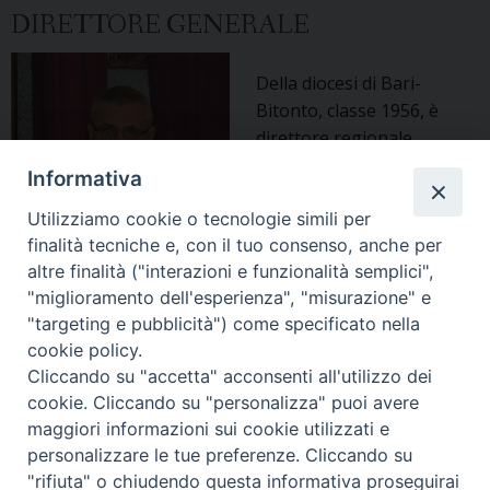
DIRETTORE GENERALE
Della diocesi di Bari-
Bitonto, classe 1956, è
direttore regionale
Migrantes e direttore
Informativa
diocesano di Bari-Bitonto.
Succede a mons. Giancarlo
Utilizziamo cookie o tecnologie simili per
finalità tecniche e, con il tuo consenso, anche per
Perego, alla guida della
altre finalità ("interazioni e funzionalità semplici",
Fondazione Migrantes dal
"miglioramento dell'esperienza", "misurazione" e
2009.
"targeting e pubblicità") come specificato nella
cookie policy.
« Pagina precedente
Pagina successiva »
Cliccando su "accetta" acconsenti all'utilizzo dei
cookie. Cliccando su "personalizza" puoi avere
maggiori informazioni sui cookie utilizzati e
Copyright © Arcidiocesi di Udine
personalizzare le tue preferenze. Cliccando su
2017
"rifiuta" o chiudendo questa informativa proseguirai
Piazza Patriarcato, 1 - 33100 Udine