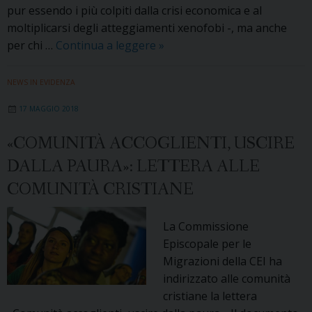
pur essendo i più colpiti dalla crisi economica e al
moltiplicarsi degli atteggiamenti xenofobi -, ma anche
«Liberi
per chi …
Continua a leggere
»
dalla
paura»:
NEWS IN EVIDENZA
a
17 MAGGIO 2018
Sacrofano
(RM)
«COMUNITÀ ACCOGLIENTI, USCIRE
il
DALLA PAURA»: LETTERA ALLE
meeting
delle
COMUNITÀ CRISTIANE
famiglie
accoglienti
La Commissione
Episcopale per le
Migrazioni della CEI ha
indirizzato alle comunità
cristiane la lettera