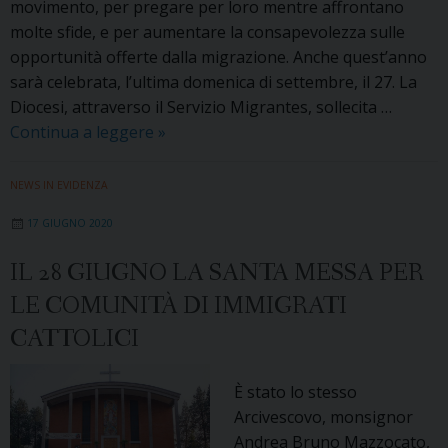
movimento, per pregare per loro mentre affrontano
molte sfide, e per aumentare la consapevolezza sulle
opportunità offerte dalla migrazione. Anche quest’anno
sarà celebrata, l’ultima domenica di settembre, il 27. La
Diocesi, attraverso il Servizio Migrantes, sollecita …
«Come
Continua a leggere
»
Gesù
Cristo,
NEWS IN EVIDENZA
costretti
17 GIUGNO 2020
a
fuggire»:
IL 28 GIUGNO LA SANTA MESSA PER
domenica
LE COMUNITÀ DI IMMIGRATI
27
settembre
CATTOLICI
la
Giornata
È stato lo stesso
mondiale
Arcivescovo, monsignor
del
Andrea Bruno Mazzocato,