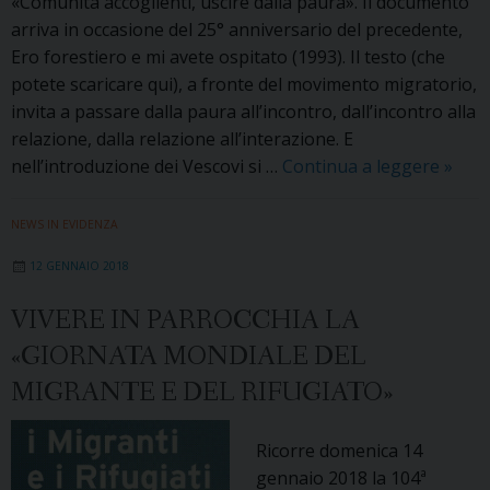
«Comunità accoglienti, uscire dalla paura». Il documento
arriva in occasione del 25° anniversario del precedente,
Ero forestiero e mi avete ospitato (1993). Il testo (che
potete scaricare qui), a fronte del movimento migratorio,
invita a passare dalla paura all’incontro, dall’incontro alla
relazione, dalla relazione all’interazione. E
«Com
nell’introduzione dei Vescovi si …
Continua a leggere
»
accogl
uscir
NEWS IN EVIDENZA
dalla
12 GENNAIO 2018
paura
letter
VIVERE IN PARROCCHIA LA
alle
«GIORNATA MONDIALE DEL
comu
cristi
MIGRANTE E DEL RIFUGIATO»
Ricorre domenica 14
gennaio 2018 la 104ª