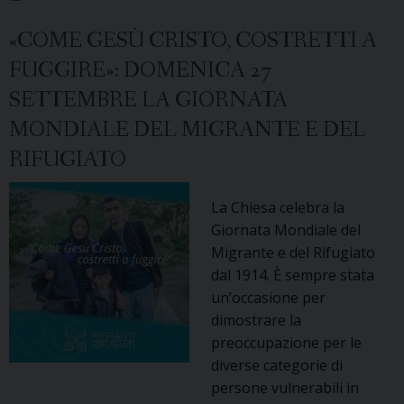
eucaristica
per
«COME GESÙ CRISTO, COSTRETTI A
le
FUGGIRE»: DOMENICA 27
comunità
immigrate
SETTEMBRE LA GIORNATA
MONDIALE DEL MIGRANTE E DEL
RIFUGIATO
La Chiesa celebra la
Giornata Mondiale del
Migrante e del Rifugiato
dal 1914. È sempre stata
un’occasione per
dimostrare la
preoccupazione per le
diverse categorie di
persone vulnerabili in