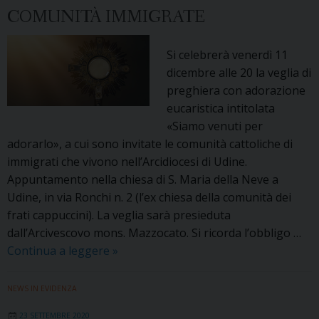
l’Arcivescovo
COMUNITÀ IMMIGRATE
celebra
con
Si celebrerà venerdì 11
i
dicembre alle 20 la veglia di
migranti
preghiera con adorazione
cattolici
eucaristica intitolata
«Siamo venuti per
adorarlo», a cui sono invitate le comunità cattoliche di
immigrati che vivono nell’Arcidiocesi di Udine.
Appuntamento nella chiesa di S. Maria della Neve a
Udine, in via Ronchi n. 2 (l’ex chiesa della comunità dei
frati cappuccini). La veglia sarà presieduta
dall’Arcivescovo mons. Mazzocato. Si ricorda l’obbligo …
Venerdì
Continua a leggere
»
11
dicembre
NEWS IN EVIDENZA
adorazione
23 SETTEMBRE 2020