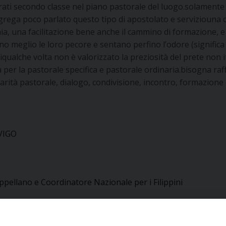
rati secondo classe nel piano pastorale del luogo.solament
ngrega poco parlato questo tipo di apostolato e serviziouna 
hia, una facilitazione bene anche il cammino di formazione, 
cono meglio le loro pecore e sentano perfino l’odore (signi
ssiqualche volta non è valorizzato la preziosità del prete n
a per la pastorale specifica e pastorale ordinaria.bisogna ra
 carità pastorale, dialogo, condivisione, incontro, formazione
OVIGO
ppellano e Coordinatore Nazionale per i Filippini