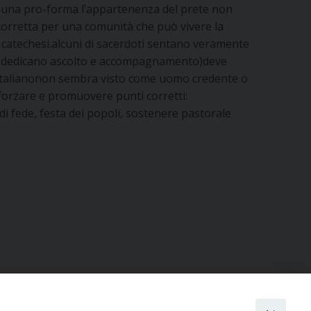
e una pro-forma l’appartenenza del prete non
corretta per una comunità che può vivere la
e catechesi.alcuni di sacerdoti sentano veramente
fica dedicano ascolto e accompagnamento)deve
on italianonon sembra visto come uomo credente o
fforzare e promuovere punti corretti:
 di fede, festa dei popoli, sostenere pastorale