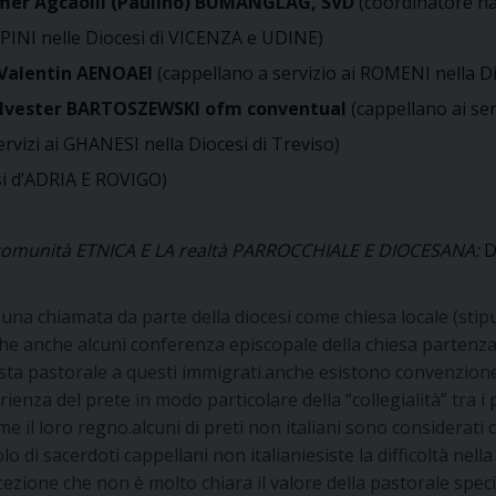
lmer Agcaoili (Paulino) BUMANGLAG, SVD
(coordinatore naz
PPINI nelle Diocesi di VICENZA e UDINE)
Valentin AENOAEI
(cappellano a servizio ai ROMENI nella Di
ylvester BARTOSZEWSKI ofm conventual
(cappellano ai se
ervizi ai GHANESI nella Diocesi di Treviso)
si d’ADRIA E ROVIGO)
LA comunità ETNICA E LA realtà PARROCCHIALE E DIOCESANA:
D
una chiamata da parte della diocesi come chiesa locale (stip
che anche alcuni conferenza episcopale della chiesa partenza 
ta pastorale a questi immigrati.anche esistono convenzione, c’
erienza del prete in modo particolare della “collegialità” tra
e il loro regno.alcuni di preti non italiani sono considerati 
 di sacerdoti cappellani non italianiesiste la difficoltà nella 
zione che non è molto chiara il valore della pastorale specif