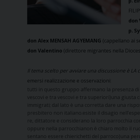
p. E
FILI
don 
p. S
don Alex MENSAH AGYEMANG
(cappellano ai s
don Valentino
(direttore migrantes nella Dioce
Il tema scelto per avviare una discussione è 
emersi realizzazione e osservazioni:
tutti in questo gruppo affermano la presenza di 
vescovi e tra vescovi e tra superiori)una giusta 
immigrati; dal lato è una corretta dare una rispos
presbitero non italiano.esiste il disagio nell’esp
re, dittatore e considerano la loro parrocchia com
oppure nella parrocchianon è chiaro molto il ruolo
sentano essere chierichetti del parroco)una perce