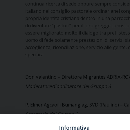
continua ricerca di sede oppure sempre conside
italiano nel consiglio pastorale ordinarianel co
propria identità cristiana dentro in una parrocc
di diventare “pastori” per il loro gregge.conos
essere migliorato molto il dialogo tra preti ste
uomo di fede solamente prestazioni di servizi si
accoglienza, riconciliazione, servizio alle gente,
specifica.
Don Valentino – Direttore Migrantes ADRIA-R
Moderatore/Coodinatore del Gruppo 3
P. Elmer Agcaoili Bumanglag, SVD (Paulino) – Ca
Segretario del Gruppo 3
Informativa