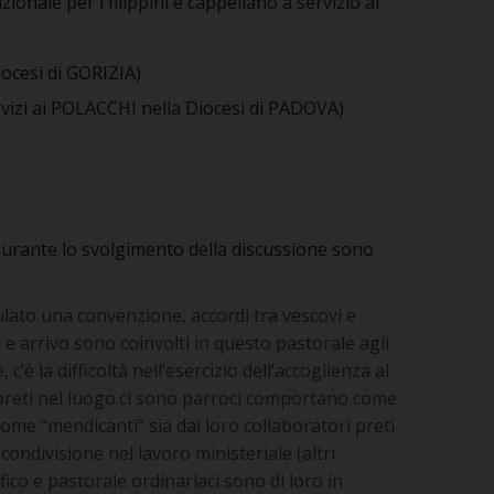
ionale per i filippini e cappellano a servizio ai
ocesi di GORIZIA)
rvizi ai POLACCHI nella Diocesi di PADOVA)
urante lo svolgimento della discussione sono
ulato una convenzione, accordi tra vescovi e
e arrivo sono coinvolti in questo pastorale agli
è la difficoltà nell’esercizio dell’accoglienza al
 i preti nel luogo.ci sono parroci comportano come
come “mendicanti” sia dai loro collaboratori preti
condivisione nel lavoro ministeriale (altri
ico e pastorale ordinariaci sono di loro in