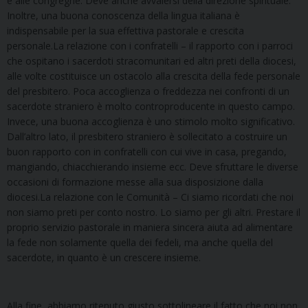
e alle congreghe. Deve anche avvalersi della direzione spirituale.
Inoltre, una buona conoscenza della lingua italiana è
indispensabile per la sua effettiva pastorale e crescita
personale.La relazione con i confratelli – il rapporto con i parroci
che ospitano i sacerdoti stracomunitari ed altri preti della diocesi,
alle volte costituisce un ostacolo alla crescita della fede personale
del presbitero. Poca accoglienza o freddezza nei confronti di un
sacerdote straniero è molto controproducente in questo campo.
Invece, una buona accoglienza è uno stimolo molto significativo.
Dall’altro lato, il presbitero straniero è sollecitato a costruire un
buon rapporto con in confratelli con cui vive in casa, pregando,
mangiando, chiacchierando insieme ecc. Deve sfruttare le diverse
occasioni di formazione messe alla sua disposizione dalla
diocesi.La relazione con le Comunità – Ci siamo ricordati che noi
non siamo preti per conto nostro. Lo siamo per gli altri. Prestare il
proprio servizio pastorale in maniera sincera aiuta ad alimentare
la fede non solamente quella dei fedeli, ma anche quella del
sacerdote, in quanto è un crescere insieme.
Alla fine, abbiamo ritenuto giusto sottolineare il fatto che noi non