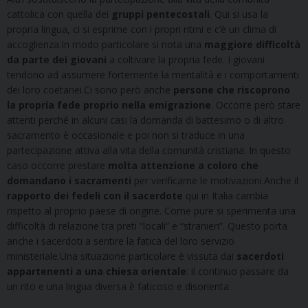
cattolica con quella dei
gruppi pentecostali
. Qui si usa la
propria lingua, ci si esprime con i propri ritmi e c’è un clima di
accoglienza.In modo particolare si nota una
maggiore difficoltà
da parte dei giovani
a coltivare la propria fede. I giovani
tendono ad assumere fortemente la mentalità e i comportamenti
dei loro coetanei.Ci sono però anche
persone che riscoprono
la propria fede proprio nella emigrazione
. Occorre però stare
attenti perché in alcuni casi la domanda di battesimo o di altro
sacramento è occasionale e poi non si traduce in una
partecipazione attiva alla vita della comunità cristiana. In questo
caso occorre prestare
molta attenzione a coloro che
domandano i sacramenti
per verificarne le motivazioni.Anche il
rapporto dei fedeli con il sacerdote
qui in Italia cambia
rispetto al proprio paese di origine. Come pure si sperimenta una
difficoltà di relazione tra preti “locali” e “stranieri”. Questo porta
anche i sacerdoti a sentire la fatica del loro servizio
ministeriale.Una situazione particolare è vissuta dai
sacerdoti
appartenenti a una chiesa orientale
: il continuo passare da
un rito e una lingua diversa è faticoso e disorienta.