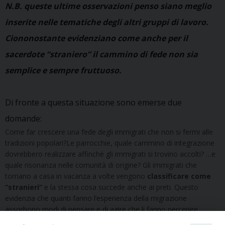
N.B. queste ultime osservazioni penso siano meglio
inserite nelle tematiche degli altri gruppi di lavoro.
Ciononostante evidenziano come anche per il
sacerdote “straniero” il cammino di fede non sia
semplice e sempre fruttuoso.
Di fronte a questa situazione sono emerse due
domande:
Come far crescere una fede degli immigrati che non si fermi alle
tradizioni popolari?Le parrocchie, quale cammino di integrazione
dovrebbero realizzare affinché gli immigrati si trovino accolti? …e
quale risonanza nelle comunità di origine? Gli immigrati che
tornano a casa in vacanza a volte vengono
classificare come
“stranieri”
e la stessa cosa succede anche ai preti. Questo
evidenzia che quanti fanno l’esperienza della migrazione
assorbono modi di pensare e di agire che li fanno percepire
stranieri nel loro paese.