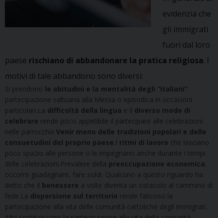
evidenzia che
gli immigrati
fuori dal loro
paese
rischiano di abbandonare la pratica religiosa
. I
motivi di tale abbandono sono diversi:
Si prendono
le abitudini e la mentalità degli “italiani”
:
partecipazione saltuaria alla Messa o episodica in occasioni
particolari.La
difficoltà della lingua
e il
diverso modo di
celebrare
rende poco appetibile il partecipare alle celebrazioni
nelle parrocchie.
Venir meno delle tradizioni popolari e delle
consuetudini del proprio paese
.I
ritmi di lavoro
che lasciano
poco spazio alle persone o le impegnano anche durante i tempi
delle celebrazioni.Prevalere della
preoccupazione economica
:
occorre guadagnare, fare soldi. Qualcuno a questo riguardo ha
detto che il
benessere
a volte diventa un ostacolo al cammino di
fede.La
dispersione sul territorio
rende faticoso la
partecipazione alla vita delle comunità cattoliche degli immigrati.
Altri sostituiscono la partecipazione alla vita della comunità