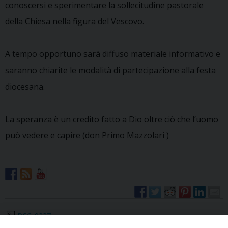
conoscersi e sperimentare la sollecitudine pastorale
della Chiesa nella figura del Vescovo.
A tempo opportuno sarà diffuso materiale informativo e
saranno chiarite le modalità di partecipazione alla festa
diocesana.
La speranza è un credito fatto a Dio oltre ciò che l’uomo
può vedere e capire (don Primo Mazzolari )
DSC_0337