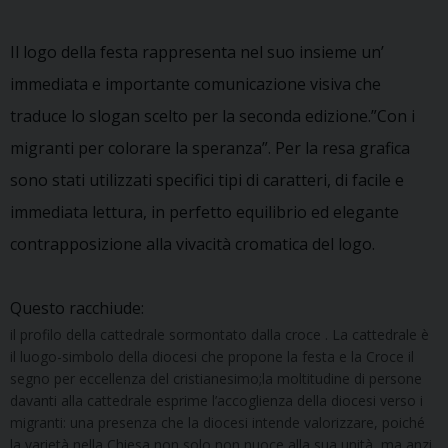
Il logo della festa rappresenta nel suo insieme un’
immediata e importante comunicazione visiva che
traduce lo slogan scelto per la seconda edizione.”Con i
migranti per colorare la speranza”. Per la resa grafica
sono stati utilizzati specifici tipi di caratteri, di facile e
immediata lettura, in perfetto equilibrio ed elegante
contrapposizione alla vivacità cromatica del logo.
Questo racchiude:
il profilo della cattedrale sormontato dalla croce . La cattedrale è
il luogo-simbolo della diocesi che propone la festa e la Croce il
segno per eccellenza del cristianesimo;la moltitudine di persone
davanti alla cattedrale esprime l’accoglienza della diocesi verso i
migranti: una presenza che la diocesi intende valorizzare, poiché
la varietà nella Chiesa non solo non nuoce alla sua unità, ma anzi