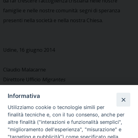
da far crescere l’accoglienza cristiana nelle nostre
famiglie e nelle nostre comunità: segni di speranza
presenti nella società e nella nostra Chiesa.
Udine, 16 giugno 2014
Claudio Malacarne
Direttore Ufficio
Migrantes
Informativa
Utilizziamo cookie o tecnologie simili per
finalità tecniche e, con il tuo consenso, anche per
«
1° giugno: ritorna la Festa
Sedute commissione
altre finalità ("interazioni e funzionalità semplici",
Diocesana dei Migranti
Migrantes diocesana
»
"miglioramento dell'esperienza", "misurazione" e
Cattolici
"targeting e pubblicità") come specificato nella